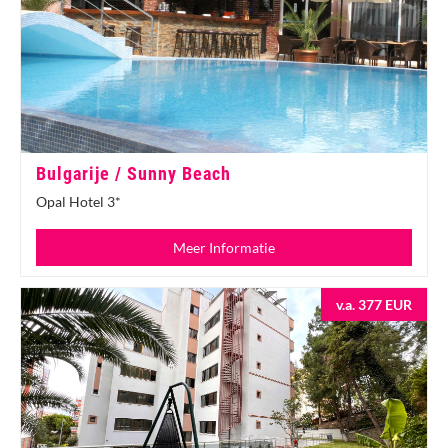
Bulgarije / Sunny Beach
Opal Hotel 3*
Meer Informatie
v.a. 377 EUR