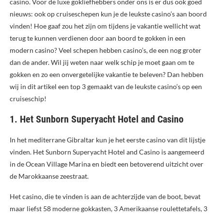
casino. Voor de luxe gokliefhebbers onder ons is er dus ook goed
nieuws: ook op cruiseschepen kun je de leukste casino’s aan boord
vinden! Hoe gaaf zou het zijn om tijdens je vakantie wellicht wat
terug te kunnen verdienen door aan boord te gokken in een
modern casino? Veel schepen hebben casino’s, de een nog groter
dan de ander. Wil jij weten naar welk schip je moet gaan om te
gokken en zo een onvergetelijke vakantie te beleven? Dan hebben
wij in dit artikel een top 3 gemaakt van de leukste casino’s op een
cruiseschip!
1. Het Sunborn Superyacht Hotel and Casino
In het mediterrane Gibraltar kun je het eerste casino van dit lijstje
vinden. Het Sunborn Superyacht Hotel and Casino is aangemeerd
in de Ocean Village Marina en biedt een betoverend uitzicht over
de Marokkaanse zeestraat.
Het casino, die te vinden is aan de achterzijde van de boot, bevat
maar liefst 58 moderne gokkasten, 3 Amerikaanse roulettetafels, 3