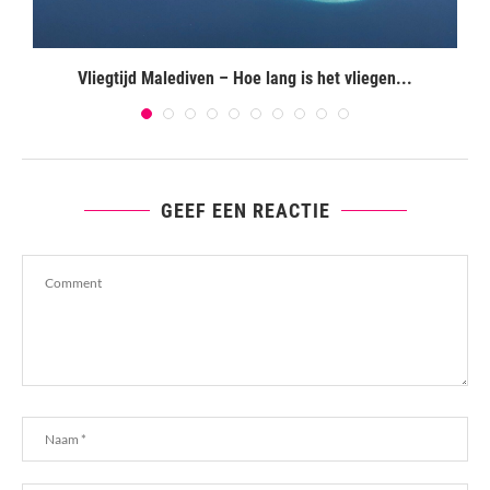
Vliegtijd Malediven – Hoe lang is het vliegen...
5
GEEF EEN REACTIE