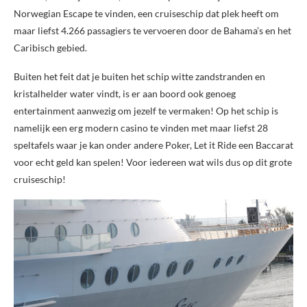
Norwegian Escape te vinden, een cruiseschip dat plek heeft om
maar liefst 4.266 passagiers te vervoeren door de Bahama’s en het
Caribisch gebied.
Buiten het feit dat je buiten het schip witte zandstranden en
kristalhelder water vindt, is er aan boord ook genoeg
entertainment aanwezig om jezelf te vermaken! Op het schip is
namelijk een erg modern casino te vinden met maar liefst 28
speltafels waar je kan onder andere Poker, Let it Ride een Baccarat
voor echt geld kan spelen! Voor iedereen wat wils dus op dit grote
cruiseschip!