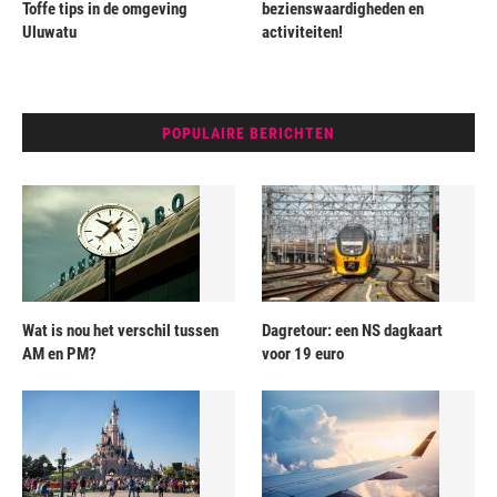
Toffe tips in de omgeving
bezienswaardigheden en
Uluwatu
activiteiten!
POPULAIRE BERICHTEN
Wat is nou het verschil tussen
Dagretour: een NS dagkaart
AM en PM?
voor 19 euro