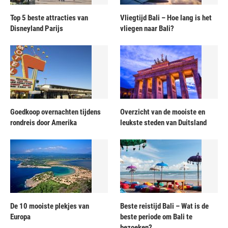
Top 5 beste attracties van
Vliegtijd Bali – Hoe lang is het
Disneyland Parijs
vliegen naar Bali?
Goedkoop overnachten tijdens
Overzicht van de mooiste en
rondreis door Amerika
leukste steden van Duitsland
De 10 mooiste plekjes van
Beste reistijd Bali – Wat is de
Europa
beste periode om Bali te
bezoeken?