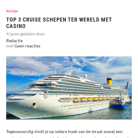
Reistips
TOP 3 CRUISE SCHEPEN TER WERELD MET
CASINO
4 jaren geleden door
Redactie
met
Geen reacties
Tegenwoordig vindt je op iedere hoek van de straat zowat een