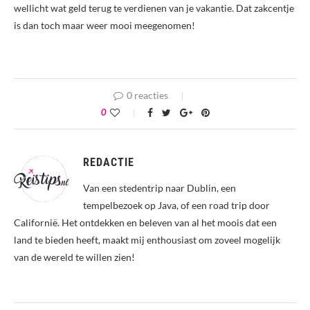
wellicht wat geld terug te verdienen van je vakantie. Dat zakcentje
is dan toch maar weer mooi meegenomen!
0 reacties
0
REDACTIE
Van een stedentrip naar Dublin, een
tempelbezoek op Java, of een road trip door
Californië. Het ontdekken en beleven van al het moois dat een
land te bieden heeft, maakt mij enthousiast om zoveel mogelijk
van de wereld te willen zien!