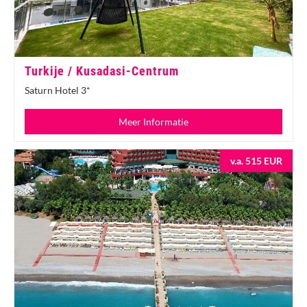
Turkije / Kusadasi-Centrum
Saturn Hotel 3*
Meer Informatie
v.a. 515 EUR