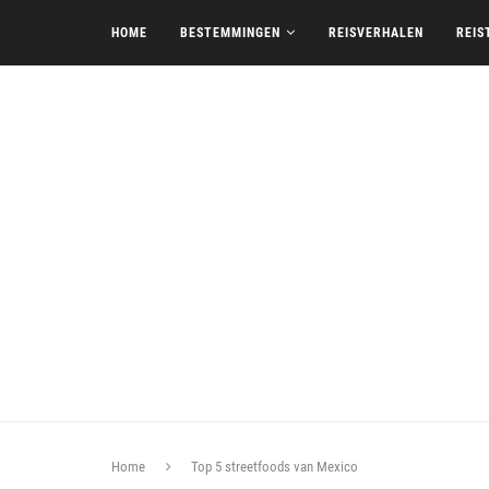
HOME
BESTEMMINGEN
REISVERHALEN
REIS
Home
Top 5 streetfoods van Mexico