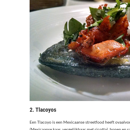
2. Tlacoyos
Een Tlacoyo is een Mexicaanse streetfood heeft ovaalv
(Mexicaanse kaas, vergelijkbaar met ricotta), bonen en s