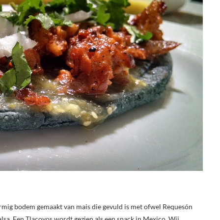
ormig bodem gemaakt van mais die gevuld is met ofwel Requesón
alsa. Een Tlacoyos wordt gezien als een snack in Mexico. Wij