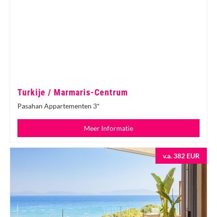
Turkije / Marmaris-Centrum
Pasahan Appartementen 3*
Meer Informatie
v.a. 382 EUR