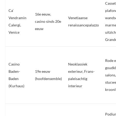
Casset
Ca’
plafon
16e eeuw,
Vendramin
Venetiaanse
wandsc
casino sinds 20e
Calergi,
renaissancepalazzo
marmer
eeuw
Venice
uitzic
Grand
Rode 
Casino
Neoklassiek
goudkl
Baden-
19e eeuw
exterieur, Frans-
salons,
Baden
(hoofdensemble)
paleisachtig
stucwe
(Kurhaus)
interieur
kroonl
Podium