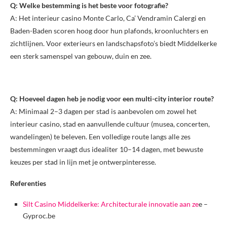
Q: Welke bestemming is het beste voor fotografie?
A: Het interieur casino Monte Carlo, Ca’ Vendramin Calergi en
Baden-Baden scoren hoog door hun plafonds, kroonluchters en
zichtlijnen. Voor exterieurs en landschapsfoto’s biedt Middelkerke
een sterk samenspel van gebouw, duin en zee.
Q: Hoeveel dagen heb je nodig voor een multi-city interior route?
A: Minimaal 2–3 dagen per stad is aanbevolen om zowel het
interieur casino, stad en aanvullende cultuur (musea, concerten,
wandelingen) te beleven. Een volledige route langs alle zes
bestemmingen vraagt dus idealiter 10–14 dagen, met bewuste
keuzes per stad in lijn met je ontwerpinteresse.​
Referenties
Silt Casino Middelkerke: Architecturale innovatie aan ze
e –
Gyproc.be