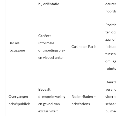
bij oriëntatie
deure
hoofd
Positi
ten op
Creëert
zaal o
Bar als
informele
Casino de Paris
lichtc
focuszone
ontmoetingsplek
tussen
en visueel anker
omlig
ruimt
Deurde
Bepaalt
verand
Overgangen
drempelervaring
Baden-Baden –
vloer 
privé/publiek
en gevoel van
privésalons
schaal
exclusiviteit
bij me