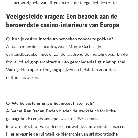
aanwezigheid van liften en rolstoeltoegankelijke routes.
Veelgestelde vragen: Een bezoek aan de
beroemdste casino-interieurs van Europa
Q: Kun je casino-interieurs bezoeken zonder te gokken?
A: Ja. In meerdere locaties, zoals Monte Carlo, zijn
ochtendbezoeken met of zonder audioguide mogelijk waarbij de
focus volledig op architectuur en geschiedenis ligt, niet op spel.
Vaak gelden aparte toegangsprijzen en tijdsloten voor deze
cultuurbezoeken.​
Q: Welke bestemming is het meest historisch?
A: Venetië en Baden-Baden bieden de sterkste historische
gelaagdheid: renaissancepalazzo’s en 19e-eeuwse
kuurarchitectuur waar decors nauwelijks zijn gemoderniseerd.
Hier ervaar je de ruimtelijke hiërarchie van aristocratische