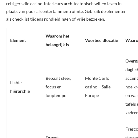
reizigers die casino-interieurs architectonisch willen lezen in
plaats van puur als entertainmentruimte. Gebruik de elementen
als checklist tijdens rondleidingen of vrije bezoeken.
Waarom het
Element
Voorbeeldlocatie
Waaro
belangrijk is
Overg
daglic
Bepaalt sfeer,
Monte Carlo
accent
Licht ­
focus en
casino – Salle
hoe kr
hiërarchie
looptempo
Europe
en wa
tafels
kadre
Fresco
Draagt
stucwe