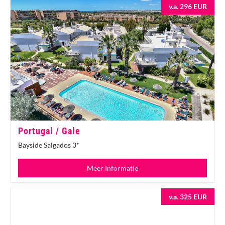
v.a. 296 EUR
Portugal / Gale
Bayside Salgados 3*
Meer Informatie
v.a. 325 EUR