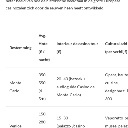
beter beeld van hoe de historische beeldtaal in de grote Europese
casinozalen zich door de eeuwen heen heeft ontwikkeld.
Avg.
Hotel
Interieur de casino tour
Cultural add
Bestemming
(€ /
(€)
(per verblijf)
nacht)
350–
Opera, haute
20–40 (bezoek +
Monte
550
cuisine,
audioguide Casino de
Carlo
(4–
designbars: 
Monte-Carlo)
5★)
300
150–
15–30
Vaporetto-pa
280
Venice
(palazzo-/casino-
musea, palazz