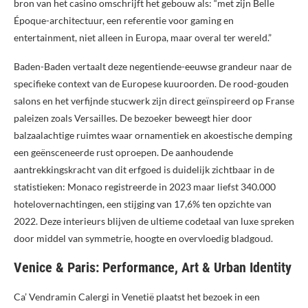
bron van het casino omschrijft het gebouw als: “met zijn Belle
Époque-architectuur, een referentie voor gaming en
entertainment, niet alleen in Europa, maar overal ter wereld.”
Baden-Baden vertaalt deze negentiende-eeuwse grandeur naar de
specifieke context van de Europese kuuroorden. De rood-gouden
salons en het verfijnde stucwerk zijn direct geïnspireerd op Franse
paleizen zoals Versailles. De bezoeker beweegt hier door
balzaalachtige ruimtes waar ornamentiek en akoestische demping
een geënsceneerde rust oproepen. De aanhoudende
aantrekkingskracht van dit erfgoed is duidelijk zichtbaar in de
statistieken: Monaco registreerde in 2023 maar liefst 340.000
hotelovernachtingen, een stijging van 17,6% ten opzichte van
2022. Deze interieurs blijven de ultieme codetaal van luxe spreken
door middel van symmetrie, hoogte en overvloedig bladgoud.
Venice & Paris: Performance, Art & Urban Identity
Ca’ Vendramin Calergi in Venetië plaatst het bezoek in een