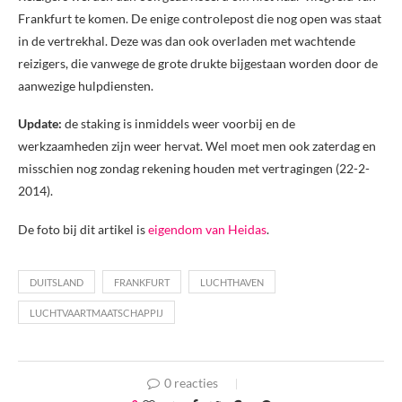
Frankfurt te komen. De enige controlepost die nog open was staat
in de vertrekhal. Deze was dan ook overladen met wachtende
reizigers, die vanwege de grote drukte bijgestaan worden door de
aanwezige hulpdiensten.
Update:
de staking is inmiddels weer voorbij en de
werkzaamheden zijn weer hervat. Wel moet men ook zaterdag en
misschien nog zondag rekening houden met vertragingen (22-2-
2014).
De foto bij dit artikel is
eigendom van Heidas
.
DUITSLAND
FRANKFURT
LUCHTHAVEN
LUCHTVAARTMAATSCHAPPIJ
0 reacties