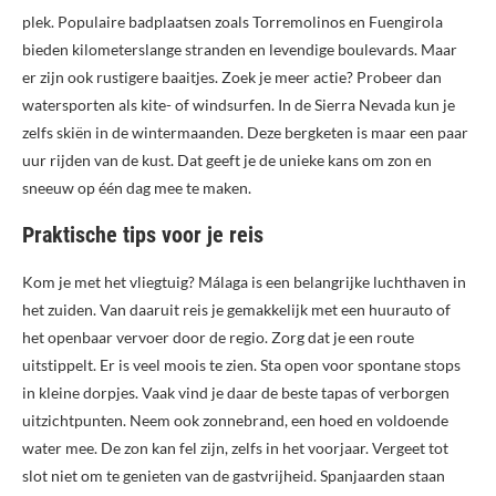
plek. Populaire badplaatsen zoals Torremolinos en Fuengirola
bieden kilometerslange stranden en levendige boulevards. Maar
er zijn ook rustigere baaitjes. Zoek je meer actie? Probeer dan
watersporten als kite- of windsurfen. In de Sierra Nevada kun je
zelfs skiën in de wintermaanden. Deze bergketen is maar een paar
uur rijden van de kust. Dat geeft je de unieke kans om zon en
sneeuw op één dag mee te maken.
Praktische tips voor je reis
Kom je met het vliegtuig? Málaga is een belangrijke luchthaven in
het zuiden. Van daaruit reis je gemakkelijk met een huurauto of
het openbaar vervoer door de regio. Zorg dat je een route
uitstippelt. Er is veel moois te zien. Sta open voor spontane stops
in kleine dorpjes. Vaak vind je daar de beste tapas of verborgen
uitzichtpunten. Neem ook zonnebrand, een hoed en voldoende
water mee. De zon kan fel zijn, zelfs in het voorjaar. Vergeet tot
slot niet om te genieten van de gastvrijheid. Spanjaarden staan