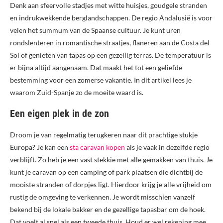
Denk aan sfeervolle stadjes met witte huisjes, goudgele stranden
en indrukwekkende berglandschappen. De regio Andalusië is voor
velen het summum van de Spaanse cultuur. Je kunt uren
rondslenteren in romantische straatjes, flaneren aan de Costa del
Sol of genieten van tapas op een gezellig terras. De temperatuur is
er bijna altijd aangenaam. Dat maakt het tot een geliefde
bestemming voor een zomerse vakantie. In dit artikel lees je
waarom Zuid-Spanje zo de moeite waard is.
Een eigen plek in de zon
Droom je van regelmatig terugkeren naar dit prachtige stukje
Europa? Je kan een
sta caravan kopen
als je vaak in dezelfde regio
verblijft. Zo heb je een vast stekkie met alle gemakken van thuis. Je
kunt je caravan op een camping of park plaatsen die dichtbij de
mooiste stranden of dorpjes ligt. Hierdoor krijg je alle vrijheid om
rustig de omgeving te verkennen. Je wordt misschien vanzelf
bekend bij de lokale bakker en de gezellige tapasbar om de hoek.
Dat voelt al snel als een tweede thuis. Houd er wel rekening mee