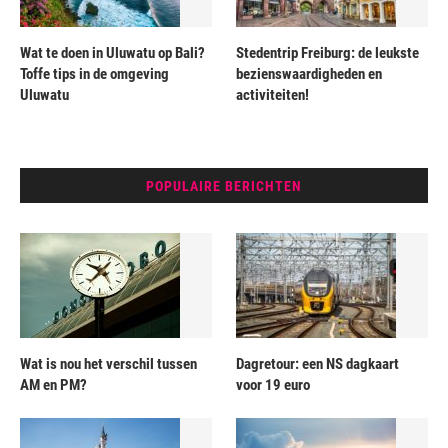
Wat te doen in Uluwatu op Bali?
Stedentrip Freiburg: de leukste
Toffe tips in de omgeving
bezienswaardigheden en
Uluwatu
activiteiten!
POPULAIRE BERICHTEN
Wat is nou het verschil tussen
Dagretour: een NS dagkaart
AM en PM?
voor 19 euro