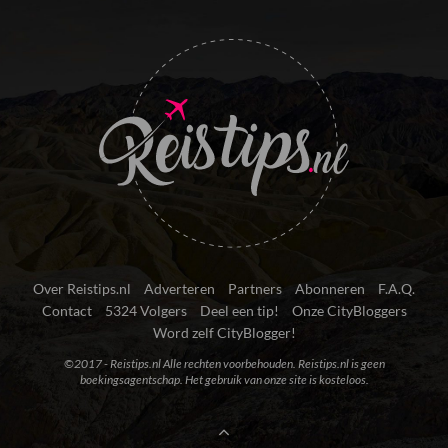
Over Reistips.nl
Adverteren
Partners
Abonneren
F.A.Q.
Contact
5324 Volgers
Deel een tip!
Onze CityBloggers
Word zelf CityBlogger!
©2017 - Reistips.nl Alle rechten voorbehouden. Reistips.nl is geen
boekingsagentschap. Het gebruik van onze site is kosteloos.