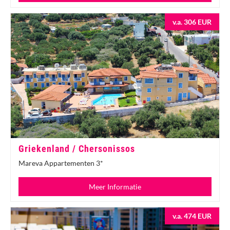
v.a. 306 EUR
Griekenland / Chersonissos
Mareva Appartementen 3*
Meer Informatie
v.a. 474 EUR