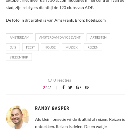
oktober. Met meer dan 750 accommodaties in het centrum van de
stad, zijn reizigers dichtbij de 120 clubs van ADE.
De foto in dit artikel is van AmsFrank. Bron: hotels.com
AMSTERDAM
AMSTERDAM DANCE EVENT
ARTIESTEN
DJ'S
FEEST
HOUSE
MUZIEK
REIZEN
STEDENTRIP
0 reacties
0
RANDY GASPER
Als klein jongetje wilde ik altijd al reizen. Reizen is
ontdekken. Reizen is delen. Delen wat je