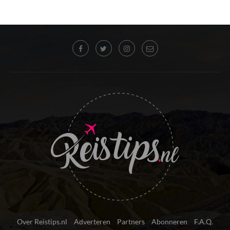
Over Reistips.nl
Adverteren
Partners
Abonneren
F.A.Q.