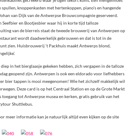
teitenkabinet gecreëerd waar je ogen tekort komt. Een mengelmoes
e spullen, knoppenkasten met hertenkoppen, piano’s en hangende
Johan van Dijk van de Antwerpse Brouwcompagnie geserveerd.
 Seefbier en Bootjesbier waar hij in korte tijd talloze
luiting van de bierreis staat de tweede brouwerij van Antwerpen op
estaurant wordt daadwerkelijk gebrouwen en dat is tot in de
s kunt zien. Huisbrouwerij ‘t Packhuis maakt Antwerps blond,
elijke’.
 diep in het bierglaasje gekeken hebben, zich vergapen in de talloze
ondag geopend zijn. Antwerpen is ook een eldorado voor liefhebbers
ker bier tappen is mooi meegenomen! Wie het zichzelf makkelijk wil
rwegen. Deze card is op het Centraal Station en op de Grote Markt
s toegang tot Antwerpse musea en kerken, gratis gebruik van het
ytour Shuttlebus.
r meer informatie kan je natuurlijk altijd even kijken op de site