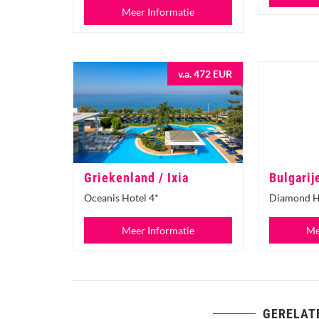
Meer Informatie
v.a. 472 EUR
Griekenland / Ixia
Bulgarij
Oceanis Hotel 4*
Diamond H
Meer Informatie
Me
GERELAT