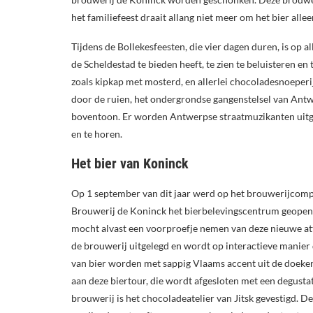
het familiefeest draait allang niet meer om het bier allee
Tijdens de Bollekesfeesten, die vier dagen duren, is op 
de Scheldestad te bieden heeft, te zien te beluisteren e
zoals kipkap met mosterd, en allerlei chocoladesnoepe
door de ruien, het ondergrondse gangenstelsel van Ant
boventoon. Er worden Antwerpse straatmuzikanten uitgen
en te horen.
Het bier van Koninck
Op 1 september van dit jaar werd op het brouwerijcomp
Brouwerij de Koninck het bierbelevingscentrum geopen
mocht alvast een voorproefje nemen van deze nieuwe att
de brouwerij uitgelegd en wordt op interactieve manie
van bier worden met sappig Vlaams accent uit de doeken 
aan deze biertour, die wordt afgesloten met een degustat
brouwerij is het chocoladeatelier van Jitsk gevestigd. 