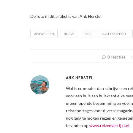
De foto in dit artikel is van Ank Herstel
ANTWERPEN
BELGIË
BIER
BOLLEKESFEEST
0 reacties
ANK HERSTEL
Wat is er mooier dan schrijven en re
voor een huis aan huiskrant elke ma
uiteenlopende bestemming en voel nog
reisreportages voor diverse magazin
nog lang te mogen reizen en genieten
te vinden op
www.reizenverrijkt.nl
.