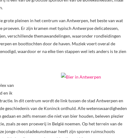
n.
alle grote pleinen in het centrum van Antwerpen, het beste van wat
n te proeven. Er zijn kramen met typisch Antwerpse delicatessen,
rijen, verschillende themawandelingen, waaronder rondleidingen
werpen en boottochten door de haven. Muziek voert overal de
odigd, waardoor er na elke tien stappen wel iets anders is te zien
lex van
d en ik
ractie. In dit centrum wordt de link tussen de stad Antwerpen en
r de geschiedenis van de Koninck onthuld. Alle wetenswaardigheden
gedaan en zelfs mensen die niet van bier houden, beleven plezier
ie, zoals ze een proeverij in België noemen. Op het terrein van de
Deze jonge chocoladekunstenaar heeft zijn sporen ruimschoots