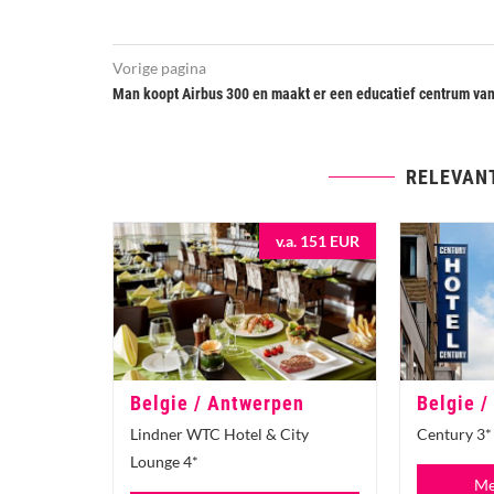
Vorige pagina
Man koopt Airbus 300 en maakt er een educatief centrum va
RELEVAN
v.a. 151 EUR
Belgie / Antwerpen
Belgie /
Lindner WTC Hotel & City
Century 3*
Lounge 4*
Me