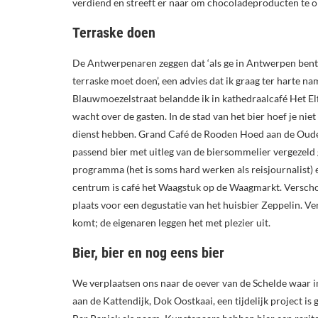
verdiend en streeft er naar om chocoladeproducten te 
Terraske doen
De Antwerpenaren zeggen dat ‘als ge in Antwerpen bent
terraske moet doen’, een advies dat ik graag ter harte nam
Blauwmoezelstraat belandde ik in kathedraalcafé Het El
wacht over de gasten. In de stad van het bier hoef je nie
dienst hebben. Grand Café de Rooden Hoed aan de Oude 
passend bier met uitleg van de biersommelier vergezeld
programma (het is soms hard werken als reisjournalist) en
centrum is café het Waagstuk op de Waagmarkt. Verschol
plaats voor een degustatie van het huisbier Zeppelin. Ve
komt; de eigenaren leggen het met plezier uit.
Bier, bier en nog eens bier
We verplaatsen ons naar de oever van de Schelde waar i
aan de Kattendijk, Dok Oostkaai, een tijdelijk project is