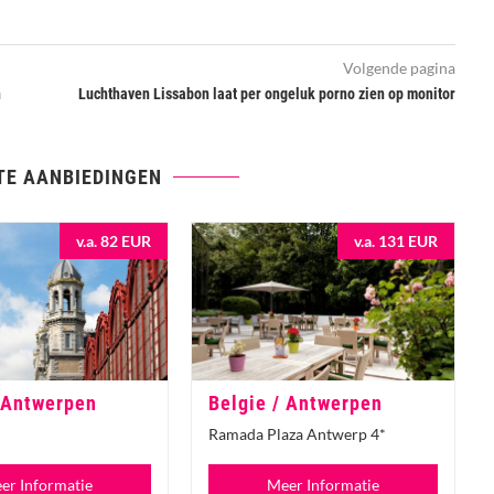
Volgende pagina
n
Luchthaven Lissabon laat per ongeluk porno zien op monitor
TE AANBIEDINGEN
v.a. 82 EUR
v.a. 131 EUR
 Antwerpen
Belgie / Antwerpen
Ramada Plaza Antwerp 4*
er Informatie
Meer Informatie