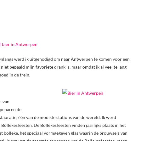
en. Onlangs werd ik uitgenodigd om naar Antwerpen te komen voor een
 niet bepaald mijn favoriete drank is, maar omdat ik al veel te lang
moed in de trein.
n van
rpenaren de
auratie, één van de mooiste stations van de wereld. Ik werd
ollekesfeesten. De Bollekesfeesten vinden jaarlijks plaats in het
t bolleke, het speciaal vormgegeven glas waarin de brouwsels van
j is een van de grootste sponsoren van de Bollekesfeesten, maar