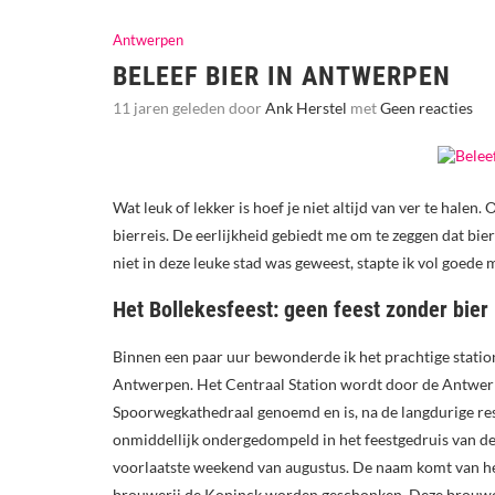
Antwerpen
BELEEF BIER IN ANTWERPEN
11 jaren geleden door
Ank Herstel
met
Geen reacties
Wat leuk of lekker is hoef je niet altijd van ver te hal
bierreis. De eerlijkheid gebiedt me om te zeggen dat bier
niet in deze leuke stad was geweest, stapte ik vol goede 
Het Bollekesfeest: geen feest zonder bier
Binnen een paar uur bewonderde ik het prachtige statio
Antwerpen. Het Centraal Station wordt door de Antwe
Spoorwegkathedraal genoemd en is, na de langdurige rest
onmiddellijk ondergedompeld in het feestgedruis van de B
voorlaatste weekend van augustus. De naam komt van he
brouwerij de Koninck worden geschonken. Deze brouweri