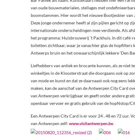
Bar Paniek als naam. Kunstenaars hebben hier een rari
van oude bouwmaterialen, stellages met ondefinieerbar
boomstammen. Hier wordt het nieuwe Bootjesbier van 
Deze jonge ondernemer heeft al zijn pijlen gericht op zijn
internationale onderscheidingen mee verdiende. Als afs
het programma: Huisbrouwerij ’t Packhuis. In dit café-r
toiletten zichtbaar, waar je vanachter glas de hopfilter
Antwerps bruin en het onwaarschijnlijk lekkere ‘Den Bang
Liefhebbers van antiek en brocante kunnen, als ze niet te
winkeltjes in de Kloosterstraat die doorgaans ook op z
van mode en kunst en dat ze daarnaast ook nog eens lek
maken, kan de aanschaf van de Antwerpen City Card ove
van Antwerpen verkrijgbaar en geeft onder andere grati
openbaar vervoer en gratis gebruik van de hopNstop/Cit
Een Antwerpen City Card is er voor 24 , 48 en 72 uur. Voo
van Antwerpen zelf:
www.visitantwerpen.be
.