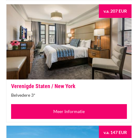
v.a. 207 EUR
Verenigde Staten / New York
Belvedere 3*
Meer Informatie
v.a. 147 EUR