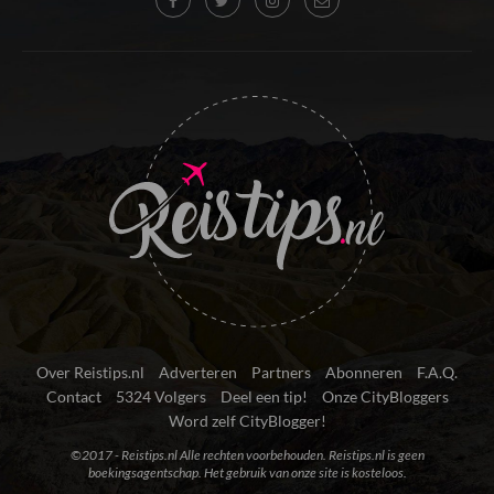
Over Reistips.nl
Adverteren
Partners
Abonneren
F.A.Q.
Contact
5324 Volgers
Deel een tip!
Onze CityBloggers
Word zelf CityBlogger!
©2017 - Reistips.nl Alle rechten voorbehouden. Reistips.nl is geen
boekingsagentschap. Het gebruik van onze site is kosteloos.