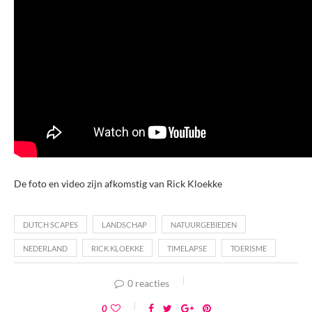
De foto en video zijn afkomstig van Rick Kloekke
DUTCH SCAPES
LANDSCHAP
NATUURGEBIEDEN
NEDERLAND
RICK KLOEKKE
TIMELAPSE
TOERISME
0 reacties
0