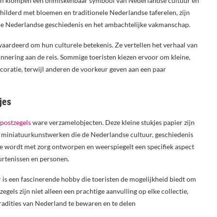
uten klompen een onmiskenbaar symbool van Nederlandse cultuur en
hilderd met bloemen en traditionele Nederlandse taferelen, zijn
 de Nederlandse geschiedenis en het ambachtelijke vakmanschap.
rdeerd om hun culturele betekenis. Ze vertellen het verhaal van
innering aan de reis. Sommige toeristen kiezen ervoor om kleine,
oratie, terwijl anderen de voorkeur geven aan een paar
jes
postzegels
ware verzamelobjecten. Deze kleine stukjes papier zijn
jn miniatuurkunstwerken die de Nederlandse cultuur, geschiedenis
ie wordt met zorg ontworpen en weerspiegelt een specifiek aspect
urtenissen en personen.
 is een fascinerende hobby die toeristen de mogelijkheid biedt om
egels zijn niet alleen een prachtige aanvulling op elke collectie,
adities van Nederland te bewaren en te delen