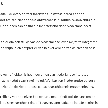
is
gelijks leven, en veel toeristen zijn gefascineerd door de
jes met typisch Nederlandse ontwerpen zijn populaire souvenirs die
nering dienen aan de tijd die men fietsend door Nederland heeft
manier om een stukje van de Nederlandse levenswijze te integreren
an de vrijheid en het plezier van het verkennen van de Nederlandse
s
 boekenliefhebber is het meenemen van Nederlandse literatuur in
n, zelfs nadat deze is geëindigd. Werken van Nederlandse auteurs
zicht in de Nederlandse cultuur, geschiedenis en samenleving.
verrijking voor de eigen boekenkast, maar biedt ook de kans om de
t is een geschenk dat blijft geven, lang nadat de laatste pagina is