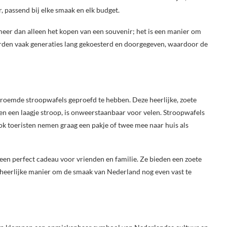
, passend bij elke smaak en elk budget.
meer dan alleen het kopen van een souvenir; het is een manier om
rden vaak generaties lang gekoesterd en doorgegeven, waardoor de
roemde stroopwafels geproefd te hebben. Deze heerlijke, zoete
en een laagje stroop, is onweerstaanbaar voor velen. Stroopwafels
 ook toeristen nemen graag een pakje of twee mee naar huis als
 een perfect cadeau voor vrienden en familie. Ze bieden een zoete
n heerlijke manier om de smaak van Nederland nog even vast te