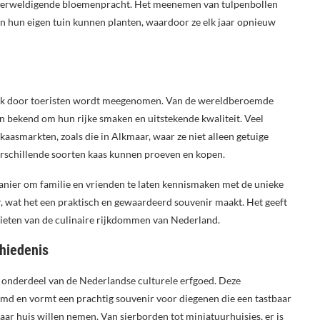
overweldigende bloemenpracht. Het meenemen van tulpenbollen
 in hun eigen tuin kunnen planten, waardoor ze elk jaar opnieuw
vaak door toeristen wordt meegenomen. Van de wereldberoemde
 bekend om hun rijke smaken en uitstekende kwaliteit. Veel
aasmarkten, zoals die in Alkmaar, waar ze niet alleen getuige
erschillende soorten kaas kunnen proeven en kopen.
nier om familie en vrienden te laten kennismaken met de unieke
 wat het een praktisch en gewaardeerd souvenir maakt. Het geeft
nieten van de culinaire rijkdommen van Nederland.
chiedenis
l onderdeel van de Nederlandse culturele erfgoed. Deze
md en vormt een prachtig souvenir voor diegenen die een tastbaar
r huis willen nemen. Van sierborden tot miniatuurhuisjes, er is