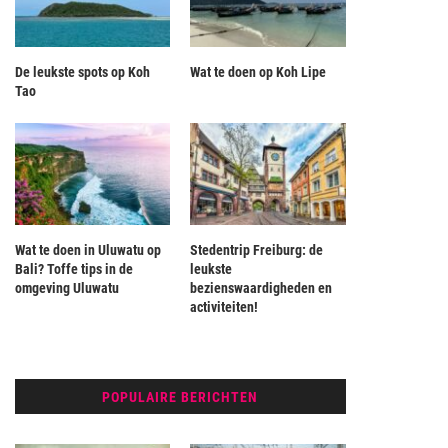
De leukste spots op Koh
Wat te doen op Koh Lipe
Tao
Wat te doen in Uluwatu op
Stedentrip Freiburg: de
Bali? Toffe tips in de
leukste
omgeving Uluwatu
bezienswaardigheden en
activiteiten!
POPULAIRE BERICHTEN