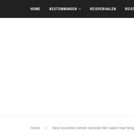
HOME
BESTEMMINGEN
REISVERHALEN
REIS
Home
Deze souvenirs nemen toeristen het vaakst mee teru