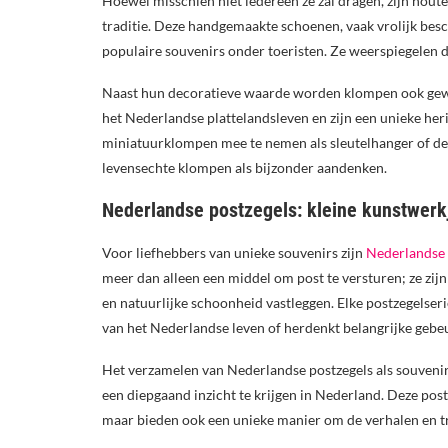
Hoewel misschien niet iedereen ze zal dragen, zijn ho
traditie. Deze handgemaakte schoenen, vaak vrolijk besc
populaire souvenirs onder toeristen. Ze weerspiegelen
Naast hun decoratieve waarde worden klompen ook gewaa
het Nederlandse plattelandsleven en zijn een unieke her
miniatuurklompen mee te nemen als sleutelhanger of dec
levensechte klompen als bijzonder aandenken.
Nederlandse postzegels: kleine kunstwerk
Voor liefhebbers van unieke souvenirs zijn
Nederlandse 
meer dan alleen een middel om post te versturen; ze zi
en natuurlijke schoonheid vastleggen. Elke postzegelser
van het Nederlandse leven of herdenkt belangrijke gebe
Het verzamelen van Nederlandse postzegels als souvenir
een diepgaand inzicht te krijgen in Nederland. Deze postz
maar bieden ook een unieke manier om de verhalen en tr