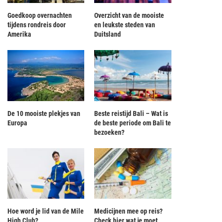
Goedkoop overnachten
Overzicht van de mooiste
tijdens rondreis door
en leukste steden van
Amerika
Duitsland
De 10 mooiste plekjes van
Beste reistijd Bali – Wat is
Europa
de beste periode om Bali te
bezoeken?
Hoe word je lid van de Mile
Medicijnen mee op reis?
High Club?
Check hier wat je moet