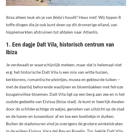
Ibiza alleen leuk als je van
fiësta’s
houdt? Heus niet! Wij tippen 8
toffe dingen die je ook kunt doen op dit dromerige eiland, van
hippiemarkten afstruinen tot afdalen naar Atlantis.
1. Een dagje Dalt Vila, historisch centrum van
Ibiza
Je verdwaalt er waarschijnlijk meteen, maar dat is helemaal niet
erg: het historische Dalt Vila is een mix van witte huizen,
kerktorens, romantische pleintjes, musea en gekleurde luiken –
met de daarbij behorende waslijnen en bloembakken met felroze
bougainvillea-bloemen. Dalt Vila ligt op een berg aan zee en is het
oudste gedeelte van Eivissa (Ibiza-stad). Je kunt er heerlijk dwalen
door de schilderachtige straatjes, genieten van uitzicht op de stad
en de haven en tussendoor af en toe een boetiekje in duiken.
Buiten de stadsmuren vind je overigens de grotere winkelstraten
in de wijken Eivissa, Vara del Rey en Rosello. Tip: bekijk Dalt Vila