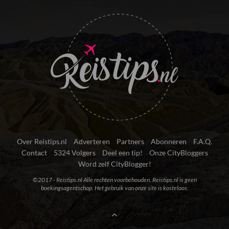
Over Reistips.nl
Adverteren
Partners
Abonneren
F.A.Q.
Contact
5324 Volgers
Deel een tip!
Onze CityBloggers
Word zelf CityBlogger!
©2017 - Reistips.nl Alle rechten voorbehouden. Reistips.nl is geen
boekingsagentschap. Het gebruik van onze site is kosteloos.