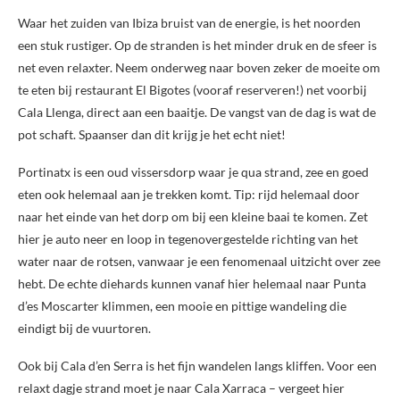
Waar het zuiden van Ibiza bruist van de energie, is het noorden
een stuk rustiger. Op de stranden is het minder druk en de sfeer is
net even relaxter. Neem onderweg naar boven zeker de moeite om
te eten bij restaurant El Bigotes (vooraf reserveren!) net voorbij
Cala Llenga, direct aan een baaitje. De vangst van de dag is wat de
pot schaft. Spaanser dan dit krijg je het echt niet!
Portinatx is een oud vissersdorp waar je qua strand, zee en goed
eten ook helemaal aan je trekken komt. Tip: rijd helemaal door
naar het einde van het dorp om bij een kleine baai te komen. Zet
hier je auto neer en loop in tegenovergestelde richting van het
water naar de rotsen, vanwaar je een fenomenaal uitzicht over zee
hebt. De echte diehards kunnen vanaf hier helemaal naar Punta
d’es Moscarter klimmen, een mooie en pittige wandeling die
eindigt bij de vuurtoren.
Ook bij Cala d’en Serra is het fijn wandelen langs kliffen. Voor een
relaxt dagje strand moet je naar Cala Xarraca – vergeet hier