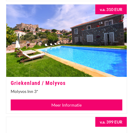
v.a. 310 EUR
Griekenland / Molyvos
Molyvos Inn 3*
Meer Informatie
v.a. 399 EUR