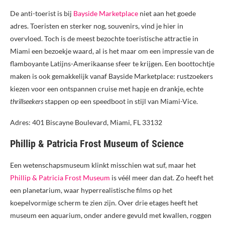
De anti-toerist is bij
Bayside Marketplace
niet aan het goede
adres. Toeristen en sterker nog, souvenirs, vind je hier in
overvloed. Toch is de meest bezochte toeristische attractie in
Miami een bezoekje waard, al is het maar om een impressie van de
flamboyante Latijns-Amerikaanse sfeer te krijgen. Een boottochtje
maken is ook gemakkelijk vanaf Bayside Marketplace: rustzoekers
kiezen voor een ontspannen cruise met hapje en drankje, echte
thrillseekers
stappen op een speedboot in stijl van Miami-Vice.
Adres: 401 Biscayne Boulevard, Miami, FL 33132
Phillip & Patricia Frost Museum of Science
Een wetenschapsmuseum klinkt misschien wat suf, maar het
Phillip & Patricia Frost Museum
is véél meer dan dat. Zo heeft het
een planetarium, waar hyperrealistische films op het
koepelvormige scherm te zien zijn. Over drie etages heeft het
museum een aquarium, onder andere gevuld met kwallen, roggen