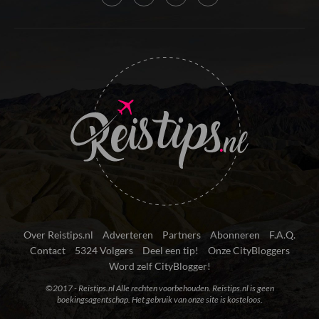
Over Reistips.nl
Adverteren
Partners
Abonneren
F.A.Q.
Contact
5324 Volgers
Deel een tip!
Onze CityBloggers
Word zelf CityBlogger!
©2017 - Reistips.nl Alle rechten voorbehouden. Reistips.nl is geen
boekingsagentschap. Het gebruik van onze site is kosteloos.