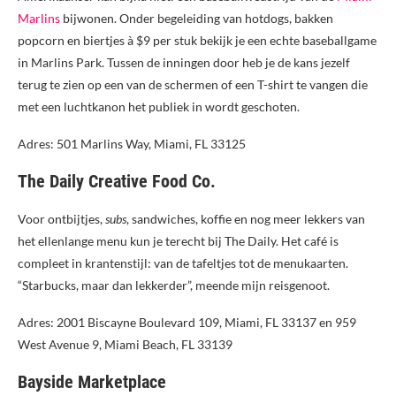
Marlins
bijwonen. Onder begeleiding van hotdogs, bakken
popcorn en biertjes à $9 per stuk bekijk je een echte baseballgame
in Marlins Park. Tussen de inningen door heb je de kans jezelf
terug te zien op een van de schermen of een T-shirt te vangen die
met een luchtkanon het publiek in wordt geschoten.
Adres: 501 Marlins Way, Miami, FL 33125
The Daily Creative Food Co.
Voor ontbijtjes,
subs
, sandwiches, koffie en nog meer lekkers van
het ellenlange menu kun je terecht bij The Daily. Het café is
compleet in krantenstijl: van de tafeltjes tot de menukaarten.
“Starbucks, maar dan lekkerder”, meende mijn reisgenoot.
Adres: 2001 Biscayne Boulevard 109, Miami, FL 33137 en 959
West Avenue 9, Miami Beach, FL 33139
Bayside Marketplace