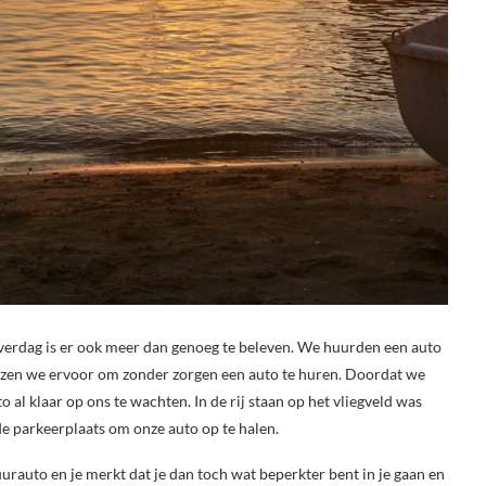
overdag is er ook meer dan genoeg te beleven. We huurden een auto
zen we ervoor om zonder zorgen een auto te huren. Doordat we
l klaar op ons te wachten. In de rij staan op het vliegveld was
e parkeerplaats om onze auto op te halen.
rauto en je merkt dat je dan toch wat beperkter bent in je gaan en