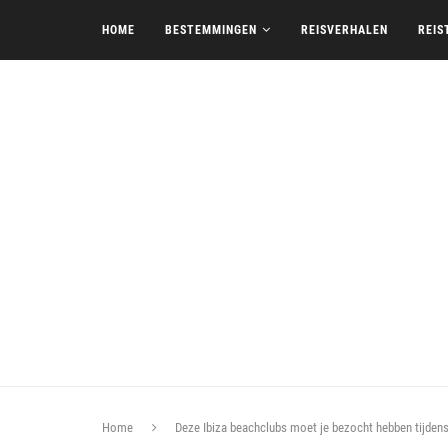
HOME
BESTEMMINGEN
REISVERHALEN
REIS
Home
Deze Ibiza beachclubs moet je bezocht hebben tijdens 