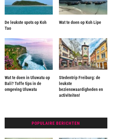
De leukste spots op Koh
Wat te doen op Koh Lipe
Tao
Wat te doen in Uluwatu op
Stedentrip Freiburg: de
Bali? Toffe tips in de
leukste
omgeving Uluwatu
bezienswaardigheden en
activiteiten!
POPULAIRE BERICHTEN