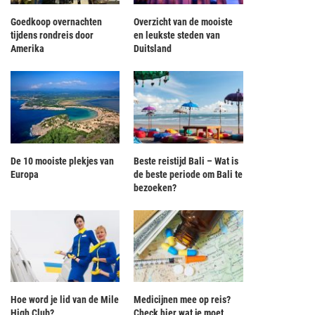
Goedkoop overnachten
Overzicht van de mooiste
tijdens rondreis door
en leukste steden van
Amerika
Duitsland
De 10 mooiste plekjes van
Beste reistijd Bali – Wat is
Europa
de beste periode om Bali te
bezoeken?
Hoe word je lid van de Mile
Medicijnen mee op reis?
High Club?
Check hier wat je moet