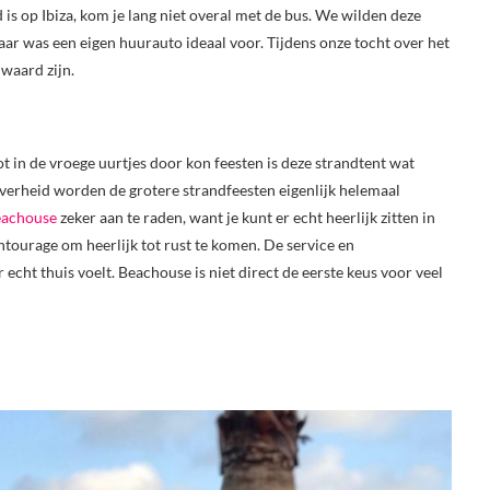
is op Ibiza, kom je lang niet overal met de bus. We wilden deze
ar was een eigen huurauto ideaal voor. Tijdens onze tocht over het
waard zijn.
ot in de vroege uurtjes door kon feesten is deze strandtent wat
verheid worden de grotere strandfeesten eigenlijk helemaal
achouse
zeker aan te raden, want je kunt er echt heerlijk zitten in
ntourage om heerlijk tot rust te komen. De service en
 echt thuis voelt. Beachouse is niet direct de eerste keus voor veel