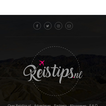
Over Reistips.nl
Adverteren
Partners
Abonneren
F.A.Q.