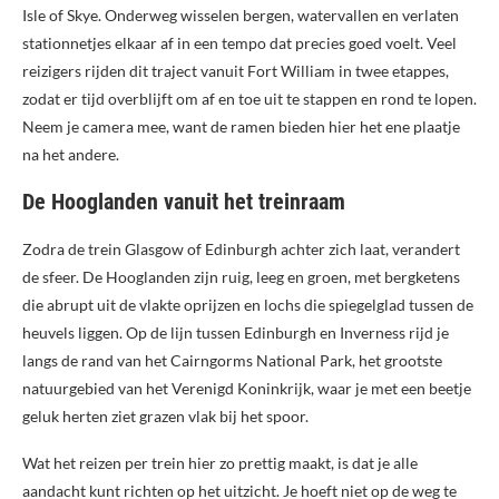
Isle of Skye. Onderweg wisselen bergen, watervallen en verlaten
stationnetjes elkaar af in een tempo dat precies goed voelt. Veel
reizigers rijden dit traject vanuit Fort William in twee etappes,
zodat er tijd overblijft om af en toe uit te stappen en rond te lopen.
Neem je camera mee, want de ramen bieden hier het ene plaatje
na het andere.
De Hooglanden vanuit het treinraam
Zodra de trein Glasgow of Edinburgh achter zich laat, verandert
de sfeer. De Hooglanden zijn ruig, leeg en groen, met bergketens
die abrupt uit de vlakte oprijzen en lochs die spiegelglad tussen de
heuvels liggen. Op de lijn tussen Edinburgh en Inverness rijd je
langs de rand van het Cairngorms National Park, het grootste
natuurgebied van het Verenigd Koninkrijk, waar je met een beetje
geluk herten ziet grazen vlak bij het spoor.
Wat het reizen per trein hier zo prettig maakt, is dat je alle
aandacht kunt richten op het uitzicht. Je hoeft niet op de weg te