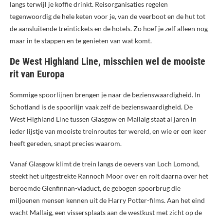
langs terwijl je koffie drinkt. Reisorganisaties regelen
tegenwoordig de hele keten voor je, van de veerboot en de hut tot
de aansluitende treintickets en de hotels. Zo hoef je zelf alleen nog
maar in te stappen en te genieten van wat komt.
De West Highland Line, misschien wel de mooiste
rit van Europa
Sommige spoorlijnen brengen je naar de bezienswaardigheid. In
Schotland is de spoorlijn vaak zelf de bezienswaardigheid. De
West Highland Line tussen Glasgow en Mallaig staat al jaren in
ieder lijstje van mooiste treinroutes ter wereld, en wie er een keer
heeft gereden, snapt precies waarom.
Vanaf Glasgow klimt de trein langs de oevers van Loch Lomond,
steekt het uitgestrekte Rannoch Moor over en rolt daarna over het
beroemde Glenfinnan-viaduct, de gebogen spoorbrug die
miljoenen mensen kennen uit de Harry Potter-films. Aan het eind
wacht Mallaig, een vissersplaats aan de westkust met zicht op de