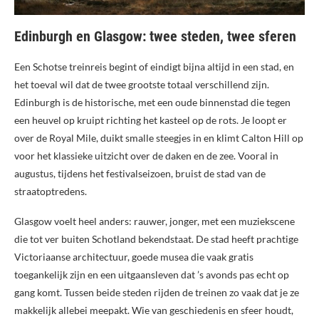
Edinburgh en Glasgow: twee steden, twee sferen
Een Schotse treinreis begint of eindigt bijna altijd in een stad, en
het toeval wil dat de twee grootste totaal verschillend zijn.
Edinburgh is de historische, met een oude binnenstad die tegen
een heuvel op kruipt richting het kasteel op de rots. Je loopt er
over de Royal Mile, duikt smalle steegjes in en klimt Calton Hill op
voor het klassieke uitzicht over de daken en de zee. Vooral in
augustus, tijdens het festivalseizoen, bruist de stad van de
straatoptredens.
Glasgow voelt heel anders: rauwer, jonger, met een muziekscene
die tot ver buiten Schotland bekendstaat. De stad heeft prachtige
Victoriaanse architectuur, goede musea die vaak gratis
toegankelijk zijn en een uitgaansleven dat ’s avonds pas echt op
gang komt. Tussen beide steden rijden de treinen zo vaak dat je ze
makkelijk allebei meepakt. Wie van geschiedenis en sfeer houdt,