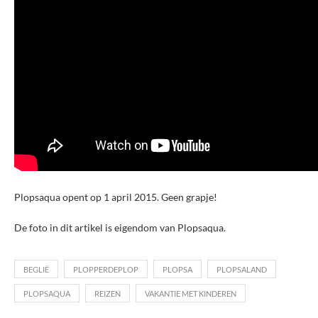
Plopsaqua opent op 1 april 2015. Geen grapje!
De foto in dit artikel is eigendom van Plopsaqua.
BEGLIË
PLOPPERDEPLOP
PLOPSA
PLOPSALAND
PLOPSAQUA
REIZEN
VAKANTIE MET KINDEREN