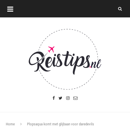
Home
Plopsaqua komt met glijbaan voor daredevils