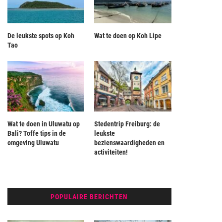
De leukste spots op Koh
Wat te doen op Koh Lipe
Tao
Wat te doen in Uluwatu op
Stedentrip Freiburg: de
Bali? Toffe tips in de
leukste
omgeving Uluwatu
bezienswaardigheden en
activiteiten!
POPULAIRE BERICHTEN