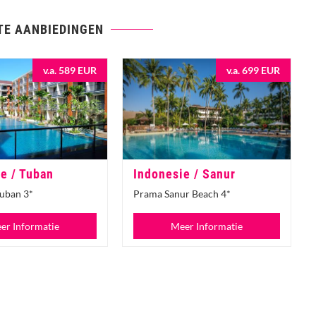
TE AANBIEDINGEN
v.a. 589 EUR
v.a. 699 EUR
e / Tuban
Indonesie / Sanur
Tuban 3*
Prama Sanur Beach 4*
er Informatie
Meer Informatie