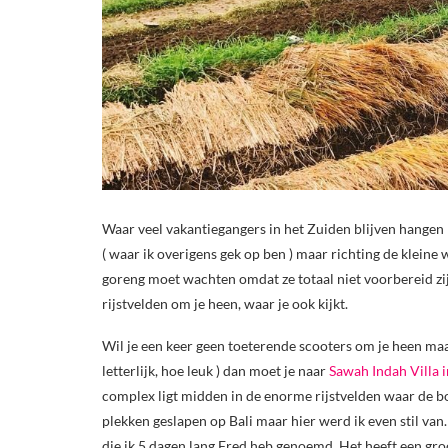
Waar veel vakantiegangers in het Zuiden blijven hangen
( waar ik overigens gek op ben ) maar richting de kleine
goreng moet wachten omdat ze totaal niet voorbereid zij
rijstvelden om je heen, waar je ook kijkt.
Wil je een keer geen toeterende scooters om je heen ma
letterlijk, hoe leuk ) dan moet je naar
Sawah Indah Villa 
complex ligt midden in de enorme rijstvelden waar de bo
plekken geslapen op Bali maar hier werd ik even stil va
die ik 5 dagen lang Fred heb genoemd. Het heeft een groo