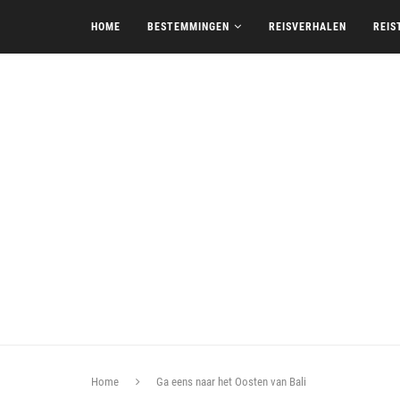
HOME
BESTEMMINGEN
REISVERHALEN
REIS
Home
Ga eens naar het Oosten van Bali