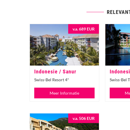
RELEVAN
v.a. 689 EUR
Indonesie / Sanur
Indonesi
Swiss-Bel Resort 4*
Swiss-Bel 
Meer Informatie
Me
v.a. 506 EUR