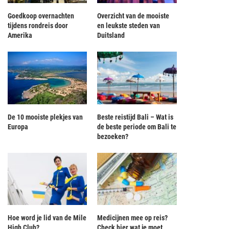
Goedkoop overnachten
Overzicht van de mooiste
tijdens rondreis door
en leukste steden van
Amerika
Duitsland
De 10 mooiste plekjes van
Beste reistijd Bali – Wat is
Europa
de beste periode om Bali te
bezoeken?
Hoe word je lid van de Mile
Medicijnen mee op reis?
High Club?
Check hier wat je moet