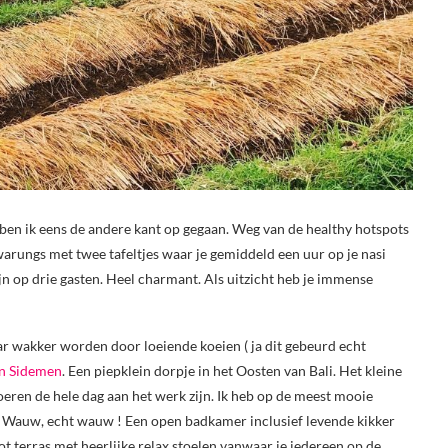
 ben ik eens de andere kant op gegaan. Weg van de healthy hotspots
 warungs met twee tafeltjes waar je gemiddeld een uur op je nasi
n op drie gasten. Heel charmant. Als uitzicht heb je immense
ar wakker worden door loeiende koeien ( ja dit gebeurd echt
in Sidemen
. Een piepklein dorpje in het Oosten van Bali. Het kleine
eren de hele dag aan het werk zijn. Ik heb op de meest mooie
n. Wauw, echt wauw ! Een open badkamer inclusief levende kikker
t terras met heerlijke relax stoelen vanwaar je iedereen op de