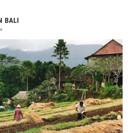
N BALI
es