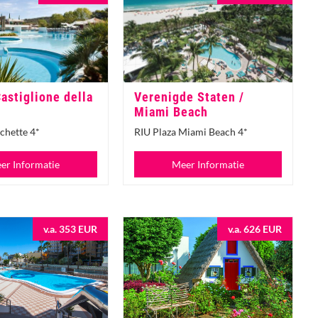
Castiglione della
Verenigde Staten /
Miami Beach
chette 4*
RIU Plaza Miami Beach 4*
er Informatie
Meer Informatie
v.a. 353 EUR
v.a. 626 EUR