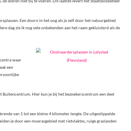
s, de dieren niet bij te voeren. Dit laatste levert het Staatsbosbeheer
rsplassen. Een doorn in het oog als je zelf door het natuurgebied
edere dag zie ik nog vele onbekenden aan het raam gekluisterd als de
scentra waar
vaak een
ersoonlijke
het Buitencentrum. Hier kun je bij het bezoekerscentrum een deel
ërende van 1 tot een kleine 4 kilometer lengte. De uitgestippelde
 leiden je door een moerasgebied met rietvlaktes, ruige graslanden