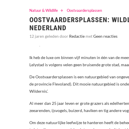
Natuur & Wildlife
Oostvaardersplassen
OOSTVAARDERSPLASSEN: WILDL
NEDERLAND
12 jaren geleden door
Redactie
met
Geen reacties
Ik heb de luxe om binnen vijf minuten in één van de mee
Lelystad is volgens velen geen bruisende grote stad, maa
De Oostvaardersplassen is een natuurgebied van ongevee
de provincie Flevoland). Dit mooie natuurgebied is ond
Wildernis’.
Al meer dan 25 jaar leven er grote grazers als edelherte
zeearenden, ijsvogels, buizerd, haviken en tig andere vog
Om deze natuurlijke leefwijze te hanteren heeft de beh