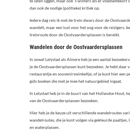
te laten liggen, maar ook ’s winters als er voedseltekort i
dan ook de nodige (politieke) kritiek op.
Iedere dag reis ik met de trein dwars door de Oostvaarde
wandelt, maar een lust voor het oog voor de reizigers. I
treinroute door de Oostvaardersplassen is bereikt.
Wandelen door de Oostvaardersplassen
In zowel Lelystad als Almere heb je een aantal bezoeker
je de Oostvaardersplassen kunt bezoeken. Je hebt daar 
restaurantje en souvenirswinkeltje, of je kunt hier een p
gids boeken die met je mee het natuurgebied ingaat.
In Lelystad heb je in de buurt van het Hollandse Hout, 
van de Oostvaardersplassen bezoeken.
Hier heb je de keuze uit verschillende wandelroutes vari
wandelroutes, die je kunt volgen via gekleurde paaltjes,
en waterplassen.