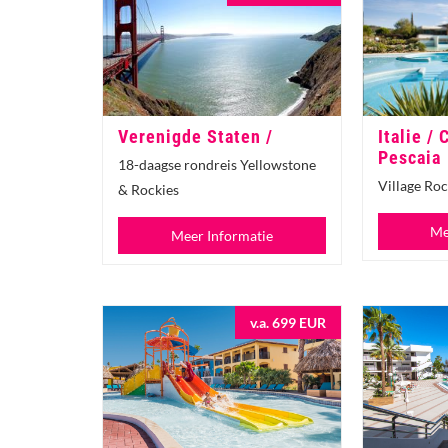
Verenigde Staten /
Italie / 
Pescaia
18-daagse rondreis Yellowstone
Village Roc
& Rockies
Me
Meer Informatie
v.a. 699 EUR