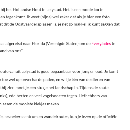
bij het Hollandse Hout in Lelystad. Het is een mooie korte
n tegenkomt. Ik weet (bijna) wel zeker dat als je hier een foto
 dit de Oostvaardersplassen is, je net zo makkelijk kunt zeggen dat
al afgereisd naar Florida (Verenigde Staten) om de
Everglades
te
and van ons”.
oute vanuit Lelystad is goed begaanbaar voor jong en oud. Je komt
n toe wel op onverharde paden, en wil je één van de dieren van
tbij zien moet je een stukje het landschap in. Tijdens de route
inks), edelherten en veel vogelsoorten tegen. Liefhebbers van
plassen de mooiste kiekjes maken.
e, bezoekerscentrum en wandelroutes, kun je lezen op de officiële