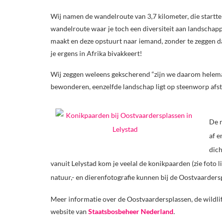
Wij namen de wandelroute van 3,7 kilometer, die startte 
wandelroute waar je toch een diversiteit aan landschappe
maakt en deze opstuurt naar iemand, zonder te zeggen dat
je ergens in Afrika bivakkeert!
Wij zeggen weleens gekscherend “zijn we daarom helema
bewonderen, eenzelfde landschap ligt op steenworp afst
De r
af e
dich
vanuit Lelystad kom je veelal de konikpaarden (zie foto l
natuur,- en dierenfotografie kunnen bij de Oostvaarders
Meer informatie over de Oostvaardersplassen, de wildlif
website van
Staatsbosbeheer Nederland
.