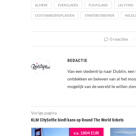
ALMERE
EVERGLADES
FLEVOLAND
LELYSTAD
OOSTVAARDERSPLASSEN
STAATSBOSBEHEER
WILDLI
0 reacties
REDACTIE
Van een stedentrip naar Dublin, een 
ontdekken en beleven van al het mooi
mogelijk van de wereld te willen zien
Vorige pagina
KLM CitySelfie biedt kans op Round The World tickets
v.a. 1804 EUR