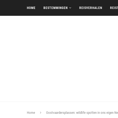
HOME
BESTEMMINGEN
REISVERHALEN
REIS
Home
Oostvaardersplassen: wildlife spotten in ons eigen N